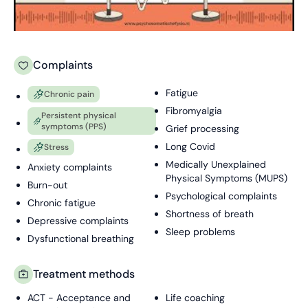
Complaints
Fatigue
Chronic pain
Fibromyalgia
Persistent physical
symptoms (PPS)
Grief processing
Long Covid
Stress
Medically Unexplained
Anxiety complaints
Physical Symptoms (MUPS)
Burn-out
Psychological complaints
Chronic fatigue
Shortness of breath
Depressive complaints
Sleep problems
Dysfunctional breathing
Treatment methods
ACT - Acceptance and
Life coaching